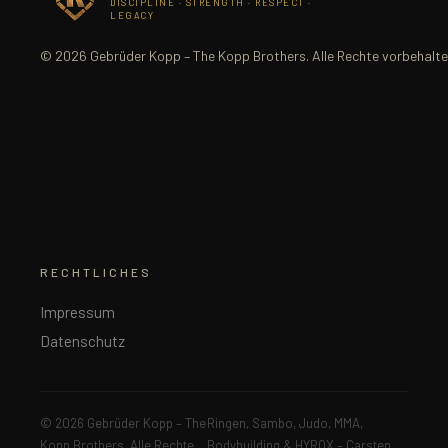
DISCIPLINE · STRENGTH · RESPECT ·
LEGACY
© 2026 Gebrüder Kopp – The Kopp Brothers. Alle Rechte vorbehalte
RECHTLICHES
Impressum
Datenschutz
© 2026 Gebrüder Kopp – The
Ringen, Sambo, Judo, MMA,
Kopp Brothers. Alle Rechte
Bodybuilding & HYROX – Carsten,