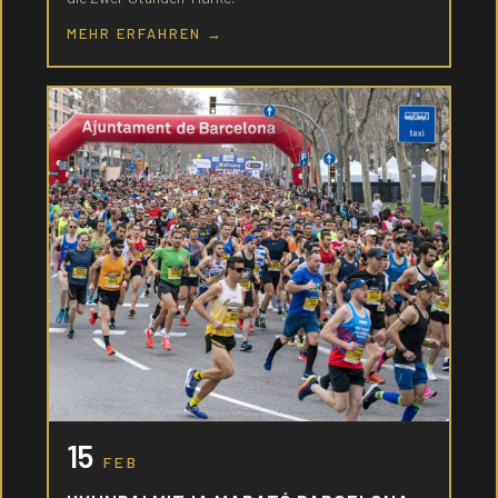
MEHR ERFAHREN →
15
FEB