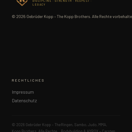
DISCIPLINE · STRENGTH · RESPECT ·
LEGACY
© 2026 Gebrüder Kopp – The Kopp Brothers. Alle Rechte vorbehalte
RECHTLICHES
Impressum
Datenschutz
© 2026 Gebrüder Kopp – The
Ringen, Sambo, Judo, MMA,
Kopp Brothers. Alle Rechte
Bodybuilding & HYROX – Carsten,