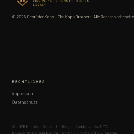
DISCIPLINE · STRENGTH · RESPECT ·
LEGACY
© 2026 Gebrüder Kopp – The Kopp Brothers. Alle Rechte vorbehalte
RECHTLICHES
Impressum
Datenschutz
© 2026 Gebrüder Kopp – The
Ringen, Sambo, Judo, MMA,
Kopp Brothers. Alle Rechte
Bodybuilding & HYROX – Carsten,