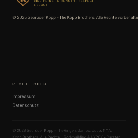
DISCIPLINE · STRENGTH · RESPECT ·
LEGACY
© 2026 Gebrüder Kopp – The Kopp Brothers. Alle Rechte vorbehalte
RECHTLICHES
Impressum
Datenschutz
© 2026 Gebrüder Kopp – The
Ringen, Sambo, Judo, MMA,
Kopp Brothers. Alle Rechte
Bodybuilding & HYROX – Carsten,