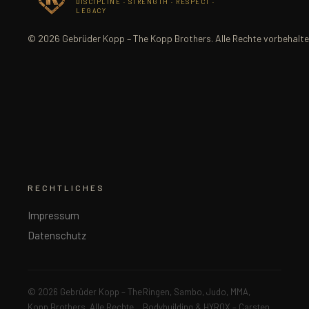
DISCIPLINE · STRENGTH · RESPECT ·
LEGACY
© 2026 Gebrüder Kopp – The Kopp Brothers. Alle Rechte vorbehalte
RECHTLICHES
Impressum
Datenschutz
© 2026 Gebrüder Kopp – The
Ringen, Sambo, Judo, MMA,
Kopp Brothers. Alle Rechte
Bodybuilding & HYROX – Carsten,