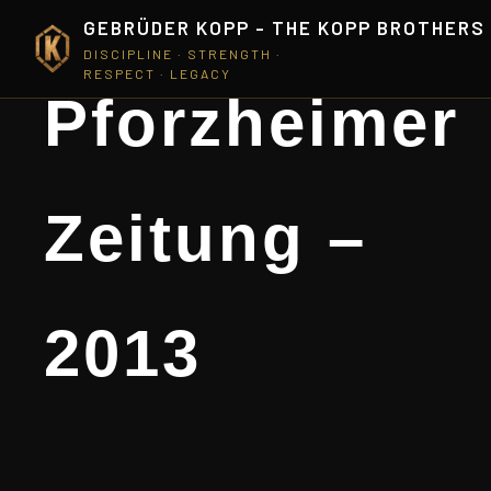
GEBRÜDER KOPP - THE KOPP BROTHERS
DISCIPLINE · STRENGTH ·
RESPECT · LEGACY
Pforzheimer
Zeitung –
2013