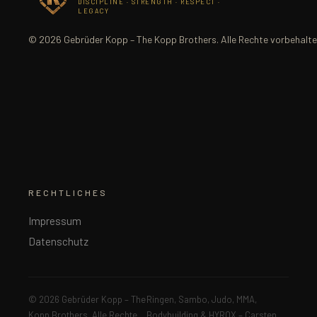
DISCIPLINE · STRENGTH · RESPECT ·
LEGACY
© 2026 Gebrüder Kopp – The Kopp Brothers. Alle Rechte vorbehalte
RECHTLICHES
Impressum
Datenschutz
© 2026 Gebrüder Kopp – The
Ringen, Sambo, Judo, MMA,
Kopp Brothers. Alle Rechte
Bodybuilding & HYROX – Carsten,