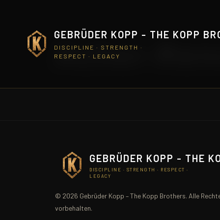
GEBRÜDER KOPP - THE KOPP B
Acher-Ren
DISCIPLINE · STRENGTH ·
RESPECT · LEGACY
GEBRÜDER KOPP - THE K
DISCIPLINE · STRENGTH · RESPECT ·
LEGACY
© 2026 Gebrüder Kopp – The Kopp Brothers. Alle Recht
vorbehalten.