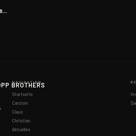
98…
NAVIGATION
R
OPP BROTHERS
Startseite
Im
Carsten
Da
e
Claus
Christian
Aktuelles