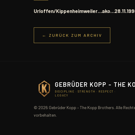
Urloffen/Kippenheimweiler…ako…28.11.19
← ZURÜCK ZUM ARCHIV
GEBRÜDER KOPP - THE K
DISCIPLINE · STRENGTH · RESPECT ·
LEGACY
© 2026 Gebrüder Kopp – The Kopp Brothers. Alle Recht
vorbehalten.