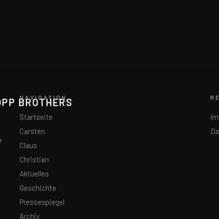
NAVIGATION
R
OPP BROTHERS
Startseite
Im
Carsten
Da
e
Claus
Christian
Aktuelles
Geschichte
Pressespiegel
Archiv