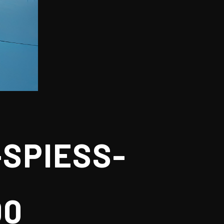
SPIESS-G
0