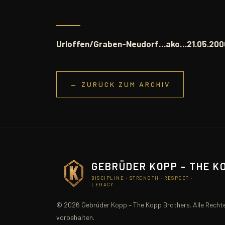
Urloffen/Graben-Neudorf…ako…21.05.20
← ZURÜCK ZUM ARCHIV
GEBRÜDER KOPP - THE K
DISCIPLINE · STRENGTH · RESPECT ·
LEGACY
© 2026 Gebrüder Kopp – The Kopp Brothers. Alle Recht
vorbehalten.