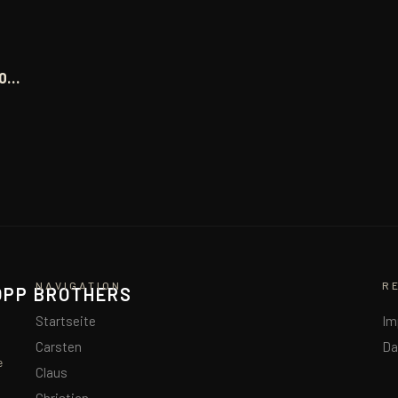
00…
NAVIGATION
R
OPP BROTHERS
Startseite
Im
Carsten
Da
e
Claus